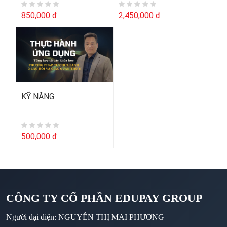
850,000 đ
2,450,000 đ
KỸ NĂNG
500,000 đ
CÔNG TY CỔ PHẦN EDUPAY GROUP
Người đại diện: NGUYỄN THỊ MAI PHƯƠNG