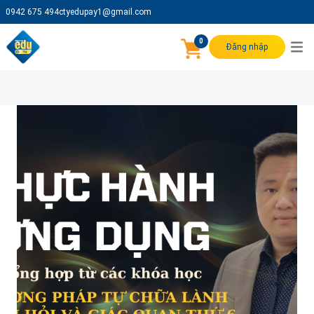
0942 675 494
ctyedupay1@gmail.com
0
Đăng nhập