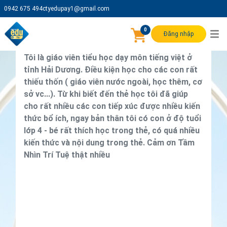
0942 675 494
ctyedupay1@gmail.com
CHIA SẺ HỌC VIÊN
0
Đăng nhập
Bùi Văn Thưởng
Tôi là giáo viên tiểu học dạy môn tiếng việt ở
tỉnh Hải Dương. Điều kiện học cho các con rất
thiếu thốn ( giáo viên nước ngoài, học thêm, cơ
sở vc...). Từ khi biết đến thẻ học tôi đã giúp
cho rất nhiều các con tiếp xúc được nhiều kiến
thức bổ ích, ngay bản thân tôi có con ở độ tuổi
lớp 4 - bé rất thích học trong thẻ, có quá nhiều
kiến thức và nội dung trong thẻ. Cảm ơn Tầm
Nhìn Trí Tuệ thật nhiều