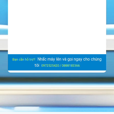
Nhấc máy lên và gọi ngay cho chúng
Bạn cần hỗ trợ?
tôi
0972525420 / 0888183366