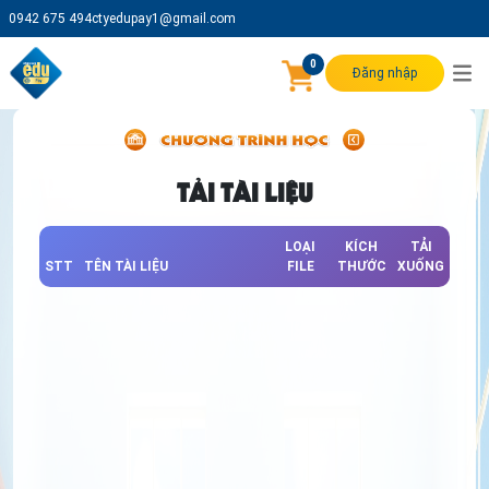
0942 675 494
ctyedupay1@gmail.com
0
Đăng nhập
TẢI TÀI LIỆU
LOẠI
KÍCH
TẢI
STT
TÊN TÀI LIỆU
FILE
THƯỚC
XUỐNG