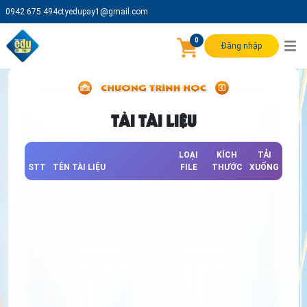
0942 675 494
ctyedupay1@gmail.com
0
Đăng nhập
TẢI TÀI LIỆU
LOẠI
KÍCH
TẢI
STT
TÊN TÀI LIỆU
FILE
THƯỚC
XUỐNG