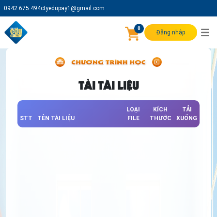
0942 675 494
ctyedupay1@gmail.com
0
Đăng nhập
TẢI TÀI LIỆU
LOẠI
KÍCH
TẢI
STT
TÊN TÀI LIỆU
FILE
THƯỚC
XUỐNG