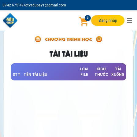
0942 675 494
ctyedupay1@gmail.com
0
Đăng nhập
TẢI TÀI LIỆU
LOẠI
KÍCH
TẢI
STT
TÊN TÀI LIỆU
FILE
THƯỚC
XUỐNG