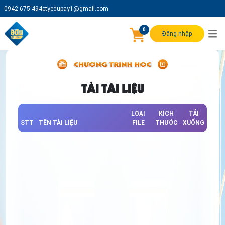
0942 675 494
ctyedupay1@gmail.com
0
Đăng nhập
TẢI TÀI LIỆU
LOẠI
KÍCH
TẢI
STT
TÊN TÀI LIỆU
FILE
THƯỚC
XUỐNG