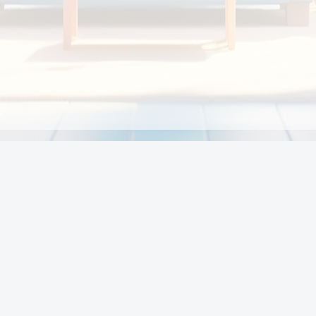
Chính sách
Li
Chính sách và điều khoản
Chính sách giao hàng
Chính sách thanh toán
p:
Chính sách đổi trả hàng
:00
Chính sách bảo vệ thông tin cá nhân của