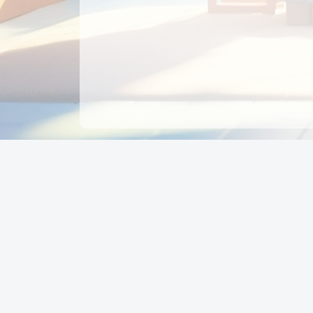
CÔNG TY CỔ PHẦN EDUPAY
GROUP
Người đại diện: NGUYỄN THỊ MAI PHƯƠNG
MST: 0319396934 - Cấp ngày: 04/02/2026 - Nơi cấ
Sở KH & ĐT TPHCM
Giờ làm việc: Thứ 2 – Thứ 6: 8:00 - 17:00 Thứ 7 : 8
- 12:00