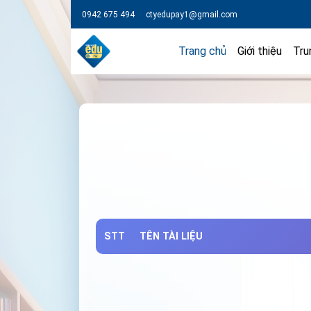
0942 675 494
ctyedupay1@gmail.com
Trang chủ
Giới thiệu
Tru
STT
TÊN TÀI LIỆU