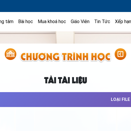
ng tâm
Bài học
Mua khoá học
Giáo Viên
Tin Tức
Xếp hạ
TẢI TÀI LIỆU
LOẠI FILE