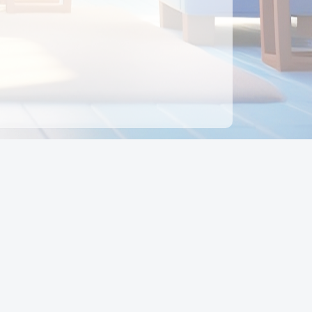
ên hệ
Địa chỉ:
Số 88, Đường Số 7, Phường Hạnh Thông,
TP Hồ Chí Minh, Việt Nam
Điện thoại:
0942 675 494
Email:
Ctyedupay1@gmail.com