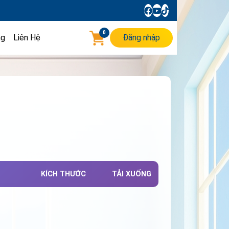
0
ng
Liên Hệ
Đăng nhập
KÍCH THƯỚC
TẢI XUỐNG