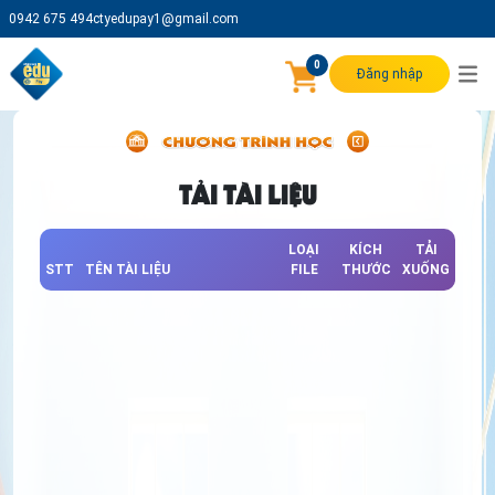
0942 675 494
ctyedupay1@gmail.com
0
Đăng nhập
TẢI TÀI LIỆU
LOẠI
KÍCH
TẢI
STT
TÊN TÀI LIỆU
FILE
THƯỚC
XUỐNG