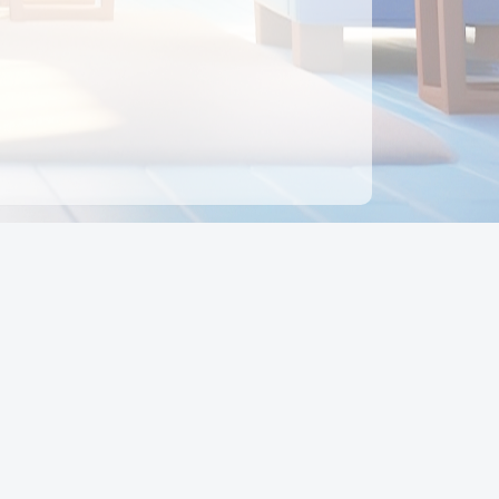
ên hệ
Địa chỉ:
Số 88, Đường Số 7, Phường Hạnh Thông,
TP Hồ Chí Minh, Việt Nam
Điện thoại:
0942 675 494
Email:
Ctyedupay1@gmail.com