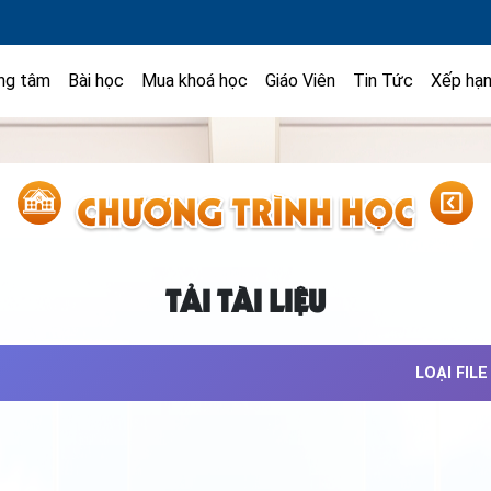
ng tâm
Bài học
Mua khoá học
Giáo Viên
Tin Tức
Xếp hạ
TẢI TÀI LIỆU
LOẠI FILE