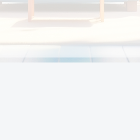
Chính sách
Li
Chính sách và điều khoản
Chính sách giao hàng
Chính sách thanh toán
p:
Chính sách đổi trả hàng
:00
Chính sách bảo vệ thông tin cá nhân của