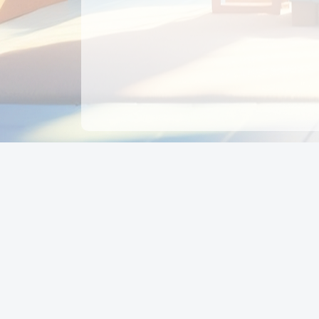
CÔNG TY CỔ PHẦN EDUPAY
GROUP
Người đại diện: NGUYỄN THỊ MAI PHƯƠNG
MST: 0319396934 - Cấp ngày: 04/02/2026 - Nơi cấ
Sở KH & ĐT TPHCM
Giờ làm việc: Thứ 2 – Thứ 6: 8:00 - 17:00 Thứ 7 : 8
- 12:00