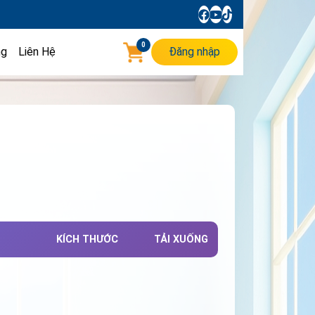
0
ng
Liên Hệ
Đăng nhập
KÍCH THƯỚC
TẢI XUỐNG