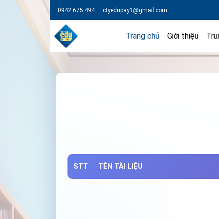
0942 675 494
ctyedupay1@gmail.com
Trang chủ
Giới thiệu
Tru
STT
TÊN TÀI LIỆU