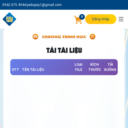
0942 675 494
ctyedupay1@gmail.com
0
Đăng nhập
TẢI TÀI LIỆU
LOẠI
KÍCH
TẢI
STT
TÊN TÀI LIỆU
FILE
THƯỚC
XUỐNG