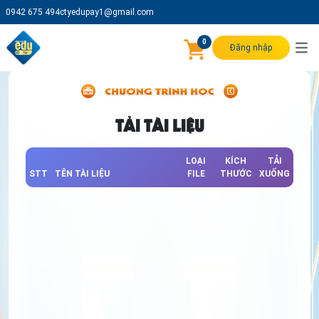
0942 675 494
ctyedupay1@gmail.com
0
Đăng nhập
TẢI TÀI LIỆU
LOẠI
KÍCH
TẢI
STT
TÊN TÀI LIỆU
FILE
THƯỚC
XUỐNG