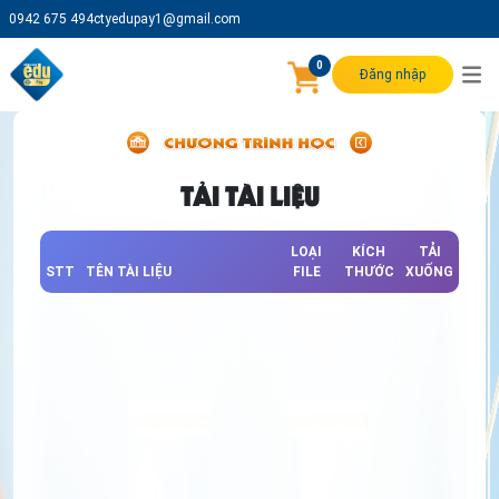
0942 675 494
ctyedupay1@gmail.com
0
Đăng nhập
TẢI TÀI LIỆU
LOẠI
KÍCH
TẢI
STT
TÊN TÀI LIỆU
FILE
THƯỚC
XUỐNG