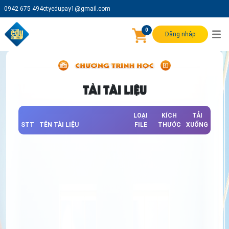
0942 675 494
ctyedupay1@gmail.com
0
Đăng nhập
TẢI TÀI LIỆU
LOẠI
KÍCH
TẢI
STT
TÊN TÀI LIỆU
FILE
THƯỚC
XUỐNG