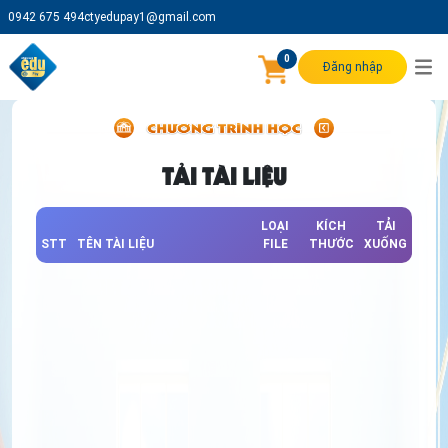
0942 675 494
ctyedupay1@gmail.com
0
Đăng nhập
TẢI TÀI LIỆU
LOẠI
KÍCH
TẢI
STT
TÊN TÀI LIỆU
FILE
THƯỚC
XUỐNG