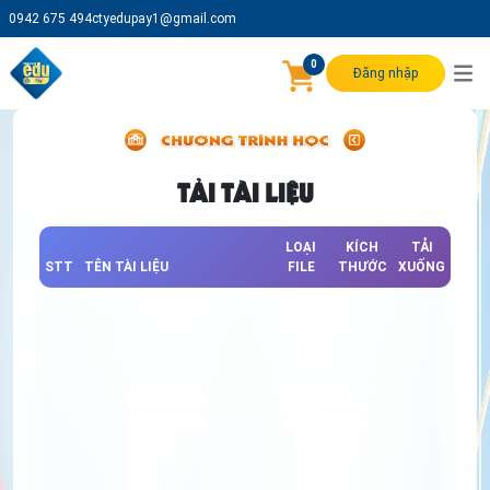
0942 675 494
ctyedupay1@gmail.com
0
Đăng nhập
TẢI TÀI LIỆU
LOẠI
KÍCH
TẢI
STT
TÊN TÀI LIỆU
FILE
THƯỚC
XUỐNG