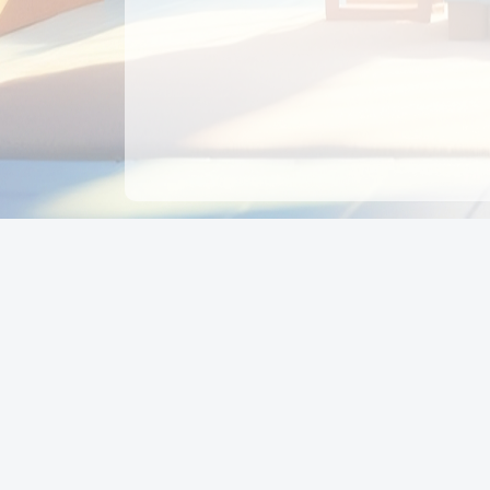
CÔNG TY CỔ PHẦN EDUPAY
GROUP
Người đại diện: NGUYỄN THỊ MAI PHƯƠNG
MST: 0319396934 - Cấp ngày: 04/02/2026 - Nơi cấ
Sở KH & ĐT TPHCM
Giờ làm việc: Thứ 2 – Thứ 6: 8:00 - 17:00 Thứ 7 : 8
- 12:00