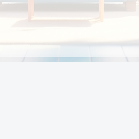
Chính sách
Li
Chính sách và điều khoản
Chính sách giao hàng
Chính sách thanh toán
p:
Chính sách đổi trả hàng
:00
Chính sách bảo vệ thông tin cá nhân của