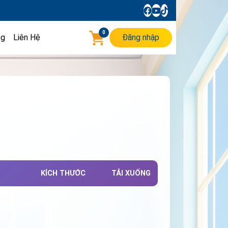
0
ng
Liên Hệ
Đăng nhập
KÍCH THƯỚC
TẢI XUỐNG