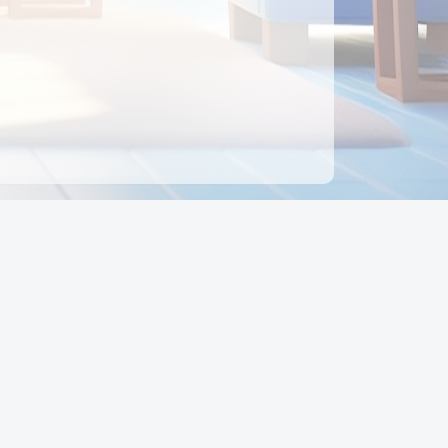
ên hệ
Địa chỉ:
Số 88, Đường Số 7, Phường Hạnh Thông,
TP Hồ Chí Minh, Việt Nam
Điện thoại:
0942 675 494
Email:
Ctyedupay1@gmail.com