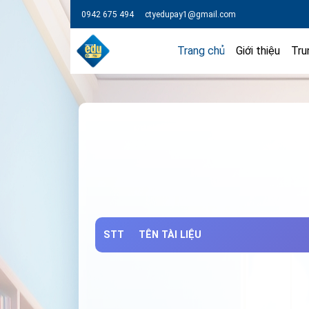
0942 675 494
ctyedupay1@gmail.com
Trang chủ
Giới thiệu
Tru
STT
TÊN TÀI LIỆU