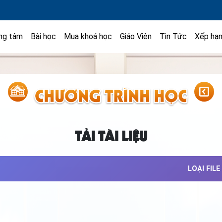
ng tâm
Bài học
Mua khoá học
Giáo Viên
Tin Tức
Xếp hạ
TẢI TÀI LIỆU
LOẠI FILE