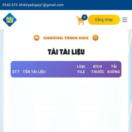
0942 675 494
ctyedupay1@gmail.com
0
Đăng nhập
TẢI TÀI LIỆU
LOẠI
KÍCH
TẢI
STT
TÊN TÀI LIỆU
FILE
THƯỚC
XUỐNG