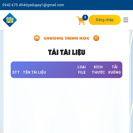
0942 675 494
ctyedupay1@gmail.com
0
Đăng nhập
TẢI TÀI LIỆU
LOẠI
KÍCH
TẢI
STT
TÊN TÀI LIỆU
FILE
THƯỚC
XUỐNG