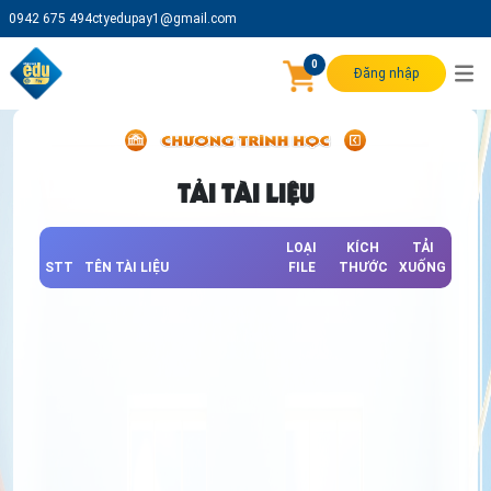
0942 675 494
ctyedupay1@gmail.com
0
Đăng nhập
TẢI TÀI LIỆU
LOẠI
KÍCH
TẢI
STT
TÊN TÀI LIỆU
FILE
THƯỚC
XUỐNG