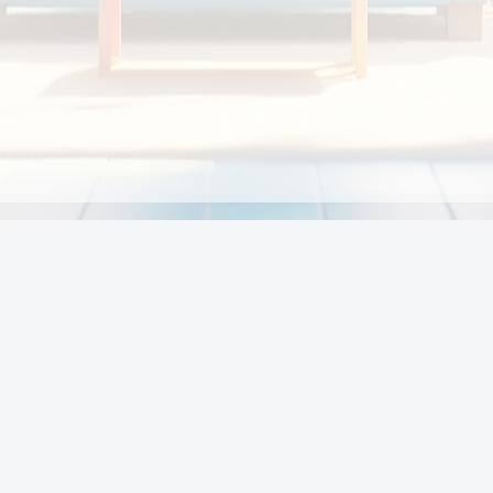
Chính sách
Li
Chính sách và điều khoản
Chính sách giao hàng
Chính sách thanh toán
p:
Chính sách đổi trả hàng
:00
Chính sách bảo vệ thông tin cá nhân của