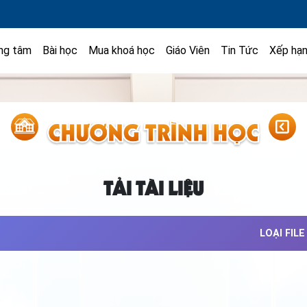
ng tâm
Bài học
Mua khoá học
Giáo Viên
Tin Tức
Xếp hạ
TẢI TÀI LIỆU
LOẠI FILE