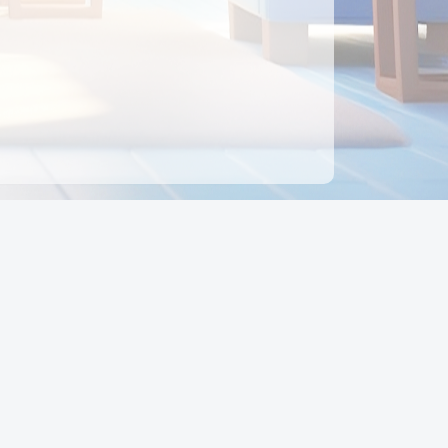
ên hệ
Địa chỉ:
Số 88, Đường Số 7, Phường Hạnh Thông,
TP Hồ Chí Minh, Việt Nam
Điện thoại:
0942 675 494
Email:
Ctyedupay1@gmail.com