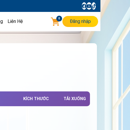
0
ng
Liên Hệ
Đăng nhập
KÍCH THƯỚC
TẢI XUỐNG