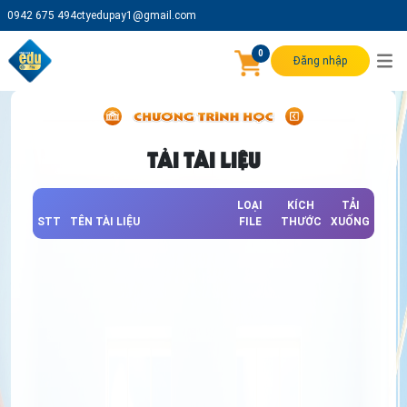
0942 675 494
ctyedupay1@gmail.com
0
Đăng nhập
TẢI TÀI LIỆU
LOẠI
KÍCH
TẢI
STT
TÊN TÀI LIỆU
FILE
THƯỚC
XUỐNG