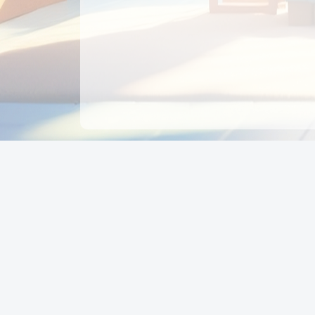
CÔNG TY CỔ PHẦN EDUPAY
GROUP
Người đại diện: NGUYỄN THỊ MAI PHƯƠNG
MST: 0319396934 - Cấp ngày: 04/02/2026 - Nơi cấ
Sở KH & ĐT TPHCM
Giờ làm việc: Thứ 2 – Thứ 6: 8:00 - 17:00 Thứ 7 : 8
- 12:00