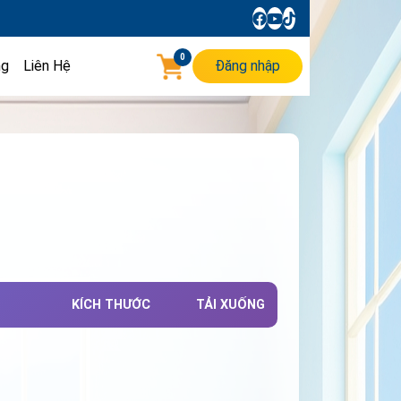
0
ng
Liên Hệ
Đăng nhập
KÍCH THƯỚC
TẢI XUỐNG