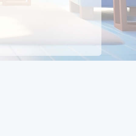
ên hệ
Địa chỉ:
Số 88, Đường Số 7, Phường Hạnh Thông,
TP Hồ Chí Minh, Việt Nam
Điện thoại:
0942 675 494
Email:
Ctyedupay1@gmail.com