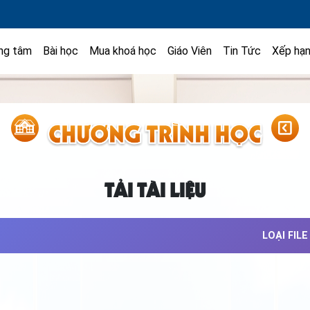
ng tâm
Bài học
Mua khoá học
Giáo Viên
Tin Tức
Xếp hạ
TẢI TÀI LIỆU
LOẠI FILE