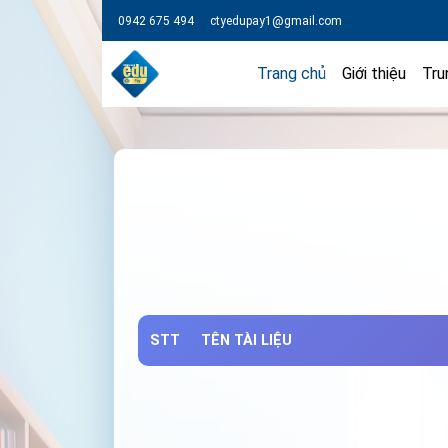
0942 675 494
ctyedupay1@gmail.com
Trang chủ
Giới thiệu
Tru
STT
TÊN TÀI LIỆU