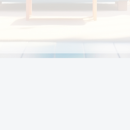
Chính sách
Li
Chính sách và điều khoản
Chính sách giao hàng
Chính sách thanh toán
p:
Chính sách đổi trả hàng
:00
Chính sách bảo vệ thông tin cá nhân của