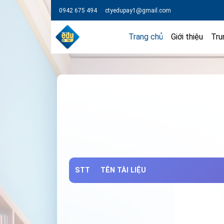
0942 675 494
ctyedupay1@gmail.com
Trang chủ
Giới thiệu
Tru
STT
TÊN TÀI LIỆU