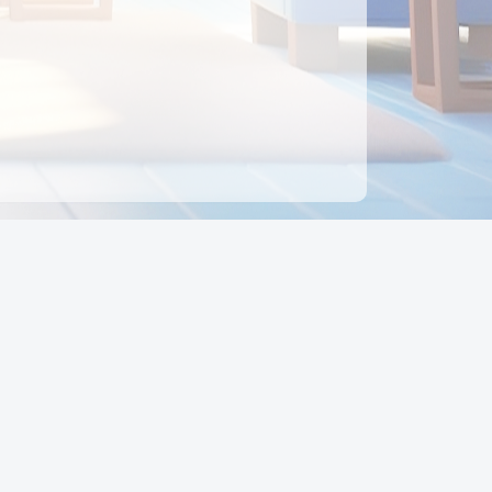
ên hệ
Địa chỉ:
Số 88, Đường Số 7, Phường Hạnh Thông,
TP Hồ Chí Minh, Việt Nam
Điện thoại:
0942 675 494
Email:
Ctyedupay1@gmail.com