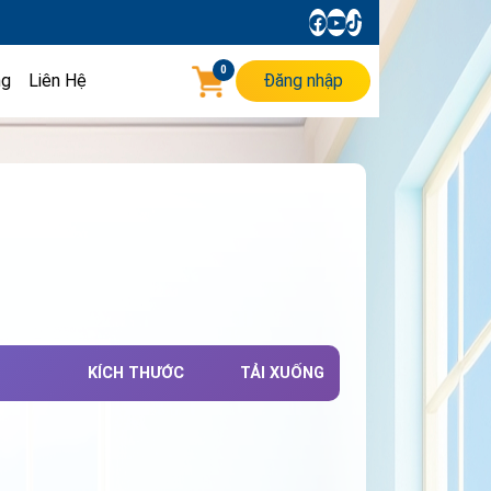
0
ng
Liên Hệ
Đăng nhập
KÍCH THƯỚC
TẢI XUỐNG