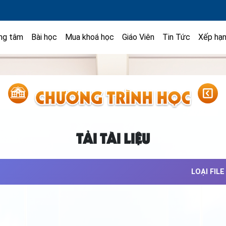
ng tâm
Bài học
Mua khoá học
Giáo Viên
Tin Tức
Xếp hạ
TẢI TÀI LIỆU
LOẠI FILE