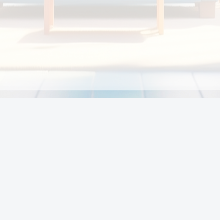
Chính sách
Li
Chính sách và điều khoản
Chính sách giao hàng
Chính sách thanh toán
p:
Chính sách đổi trả hàng
:00
Chính sách bảo vệ thông tin cá nhân của