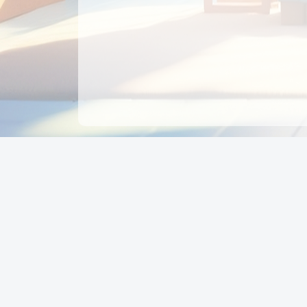
CÔNG TY CỔ PHẦN EDUPAY
GROUP
Người đại diện: NGUYỄN THỊ MAI PHƯƠNG
MST: 0319396934 - Cấp ngày: 04/02/2026 - Nơi cấ
Sở KH & ĐT TPHCM
Giờ làm việc: Thứ 2 – Thứ 6: 8:00 - 17:00 Thứ 7 : 8
- 12:00