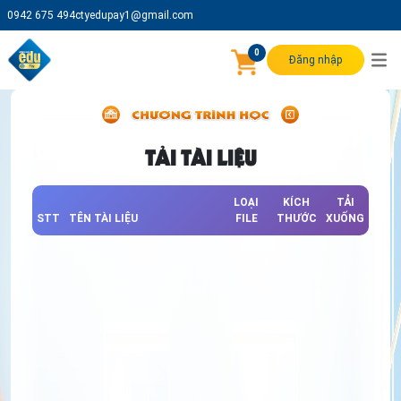
0942 675 494
ctyedupay1@gmail.com
0
Đăng nhập
TẢI TÀI LIỆU
LOẠI
KÍCH
TẢI
STT
TÊN TÀI LIỆU
FILE
THƯỚC
XUỐNG