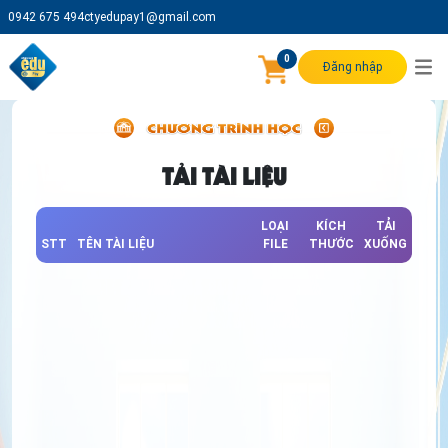
0942 675 494
ctyedupay1@gmail.com
0
Đăng nhập
TẢI TÀI LIỆU
LOẠI
KÍCH
TẢI
STT
TÊN TÀI LIỆU
FILE
THƯỚC
XUỐNG