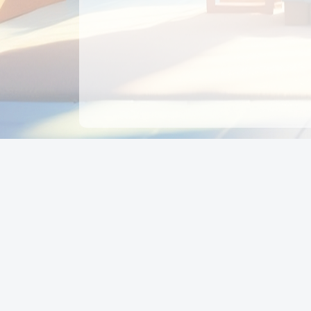
CÔNG TY CỔ PHẦN EDUPAY
GROUP
Người đại diện: NGUYỄN THỊ MAI PHƯƠNG
MST: 0319396934 - Cấp ngày: 04/02/2026 - Nơi cấ
Sở KH & ĐT TPHCM
Giờ làm việc: Thứ 2 – Thứ 6: 8:00 - 17:00 Thứ 7 : 8
- 12:00