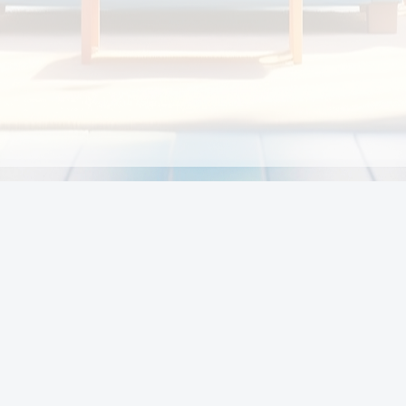
Chính sách
Li
Chính sách và điều khoản
Chính sách giao hàng
Chính sách thanh toán
p:
Chính sách đổi trả hàng
:00
Chính sách bảo vệ thông tin cá nhân của