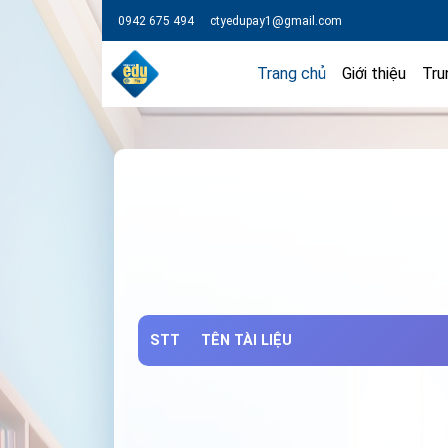
0942 675 494
ctyedupay1@gmail.com
Trang chủ
Giới thiệu
Tru
STT
TÊN TÀI LIỆU