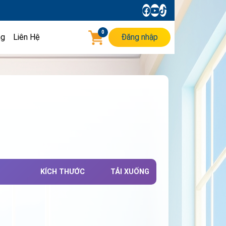
0
ng
Liên Hệ
Đăng nhập
KÍCH THƯỚC
TẢI XUỐNG