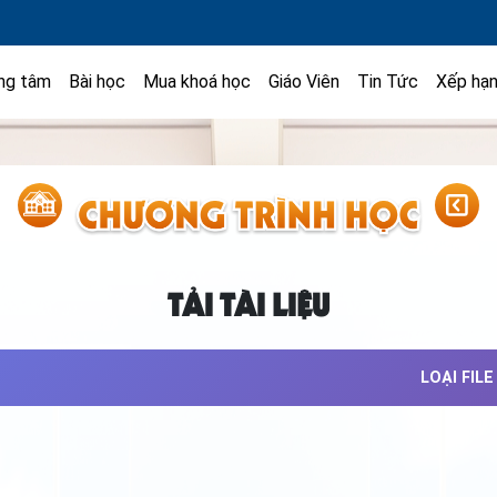
ng tâm
Bài học
Mua khoá học
Giáo Viên
Tin Tức
Xếp hạ
TẢI TÀI LIỆU
LOẠI FILE