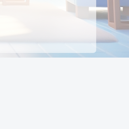
ên hệ
Địa chỉ:
Số 88, Đường Số 7, Phường Hạnh Thông,
TP Hồ Chí Minh, Việt Nam
Điện thoại:
0942 675 494
Email:
Ctyedupay1@gmail.com