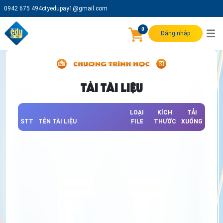
0942 675 494
ctyedupay1@gmail.com
0
Đăng nhập
TẢI TÀI LIỆU
LOẠI
KÍCH
TẢI
STT
TÊN TÀI LIỆU
FILE
THƯỚC
XUỐNG