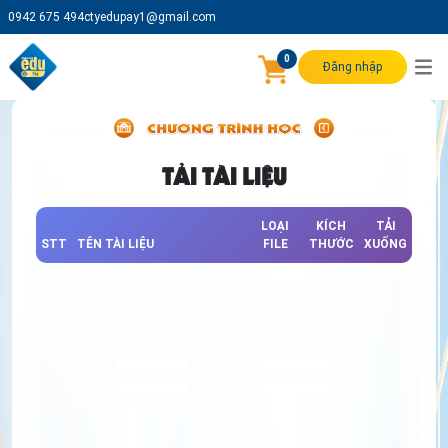
0942 675 494
ctyedupay1@gmail.com
0
Đăng nhập
TẢI TÀI LIỆU
LOẠI
KÍCH
TẢI
STT
TÊN TÀI LIỆU
FILE
THƯỚC
XUỐNG