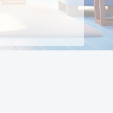
ên hệ
Địa chỉ:
Số 88, Đường Số 7, Phường Hạnh Thông,
TP Hồ Chí Minh, Việt Nam
Điện thoại:
0942 675 494
Email:
Ctyedupay1@gmail.com