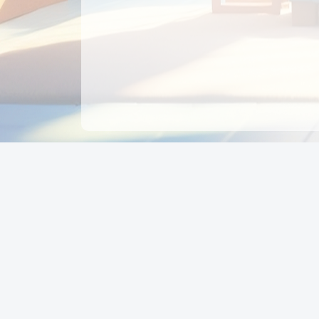
CÔNG TY CỔ PHẦN EDUPAY
GROUP
Người đại diện: NGUYỄN THỊ MAI PHƯƠNG
MST: 0319396934 - Cấp ngày: 04/02/2026 - Nơi cấ
Sở KH & ĐT TPHCM
Giờ làm việc: Thứ 2 – Thứ 6: 8:00 - 17:00 Thứ 7 : 8
- 12:00