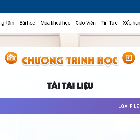
ng tâm
Bài học
Mua khoá học
Giáo Viên
Tin Tức
Xếp hạ
TẢI TÀI LIỆU
LOẠI FILE