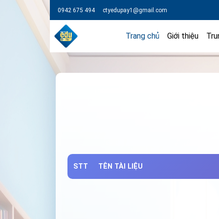
0942 675 494
ctyedupay1@gmail.com
Trang chủ
Giới thiệu
Tru
STT
TÊN TÀI LIỆU