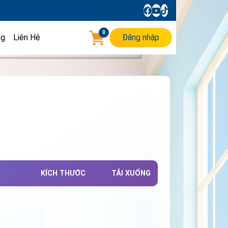
0
ng
Liên Hệ
Đăng nhập
KÍCH THƯỚC
TẢI XUỐNG