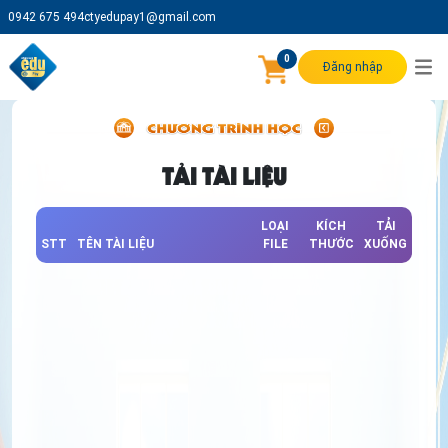
0942 675 494
ctyedupay1@gmail.com
0
Đăng nhập
TẢI TÀI LIỆU
LOẠI
KÍCH
TẢI
STT
TÊN TÀI LIỆU
FILE
THƯỚC
XUỐNG