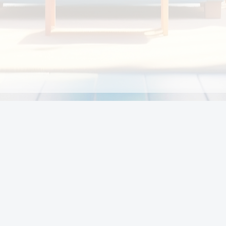
Chính sách
Li
Chính sách và điều khoản
Chính sách giao hàng
Chính sách thanh toán
p:
Chính sách đổi trả hàng
:00
Chính sách bảo vệ thông tin cá nhân của