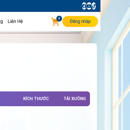
0
ng
Liên Hệ
Đăng nhập
KÍCH THƯỚC
TẢI XUỐNG