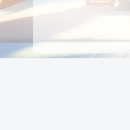
CÔNG TY CỔ PHẦN EDUPAY
GROUP
Người đại diện: NGUYỄN THỊ MAI PHƯƠNG
MST: 0319396934 - Cấp ngày: 04/02/2026 - Nơi cấ
Sở KH & ĐT TPHCM
Giờ làm việc: Thứ 2 – Thứ 6: 8:00 - 17:00 Thứ 7 : 8
- 12:00