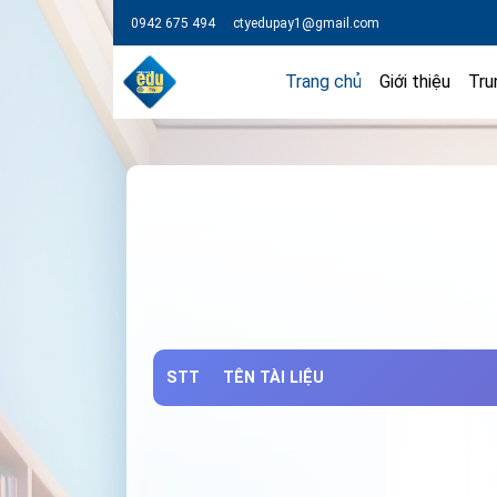
0942 675 494
ctyedupay1@gmail.com
Trang chủ
Giới thiệu
Tru
STT
TÊN TÀI LIỆU