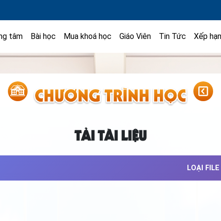
ng tâm
Bài học
Mua khoá học
Giáo Viên
Tin Tức
Xếp hạ
TẢI TÀI LIỆU
LOẠI FILE