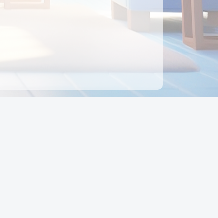
ên hệ
Địa chỉ:
Số 88, Đường Số 7, Phường Hạnh Thông,
TP Hồ Chí Minh, Việt Nam
Điện thoại:
0942 675 494
Email:
Ctyedupay1@gmail.com