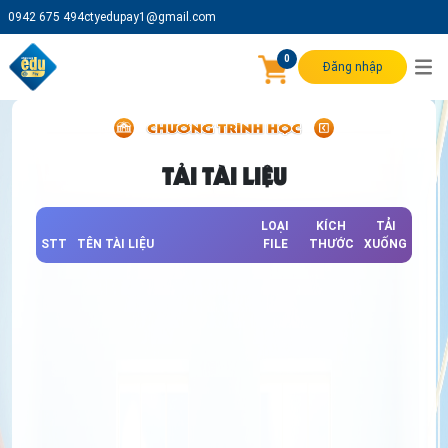
0942 675 494
ctyedupay1@gmail.com
0
Đăng nhập
TẢI TÀI LIỆU
LOẠI
KÍCH
TẢI
STT
TÊN TÀI LIỆU
FILE
THƯỚC
XUỐNG