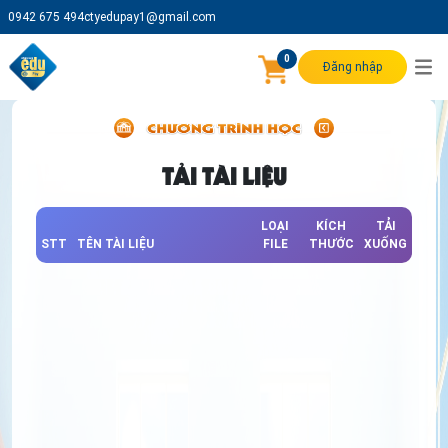
0942 675 494
ctyedupay1@gmail.com
0
Đăng nhập
TẢI TÀI LIỆU
LOẠI
KÍCH
TẢI
STT
TÊN TÀI LIỆU
FILE
THƯỚC
XUỐNG