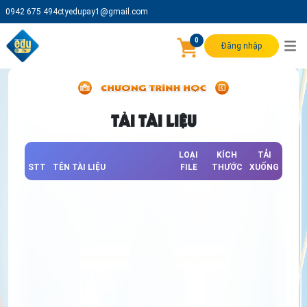
0942 675 494
ctyedupay1@gmail.com
0
Đăng nhập
TẢI TÀI LIỆU
LOẠI
KÍCH
TẢI
STT
TÊN TÀI LIỆU
FILE
THƯỚC
XUỐNG