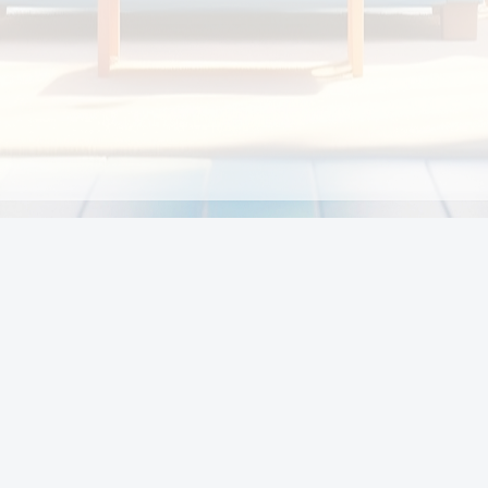
Chính sách
Li
Chính sách và điều khoản
Chính sách giao hàng
Chính sách thanh toán
p:
Chính sách đổi trả hàng
:00
Chính sách bảo vệ thông tin cá nhân của