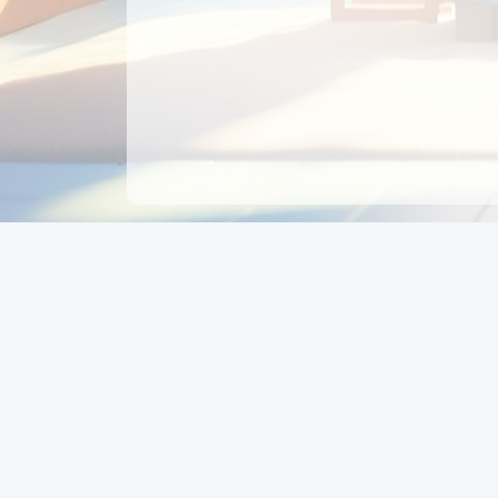
CÔNG TY CỔ PHẦN EDUPAY
GROUP
Người đại diện: NGUYỄN THỊ MAI PHƯƠNG
MST: 0319396934 - Cấp ngày: 04/02/2026 - Nơi cấ
Sở KH & ĐT TPHCM
Giờ làm việc: Thứ 2 – Thứ 6: 8:00 - 17:00 Thứ 7 : 8
- 12:00