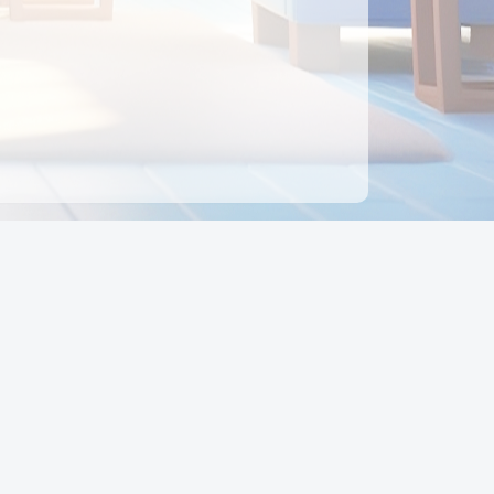
ên hệ
Địa chỉ:
Số 88, Đường Số 7, Phường Hạnh Thông,
TP Hồ Chí Minh, Việt Nam
Điện thoại:
0942 675 494
Email:
Ctyedupay1@gmail.com