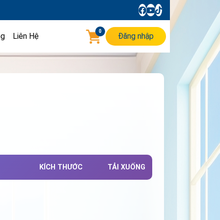
0
ng
Liên Hệ
Đăng nhập
KÍCH THƯỚC
TẢI XUỐNG