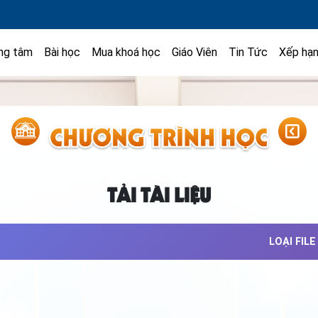
ng tâm
Bài học
Mua khoá học
Giáo Viên
Tin Tức
Xếp hạ
TẢI TÀI LIỆU
LOẠI FILE