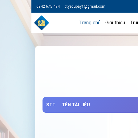
0942 675 494
ctyedupay1@gmail.com
Trang chủ
Giới thiệu
Tru
STT
TÊN TÀI LIỆU