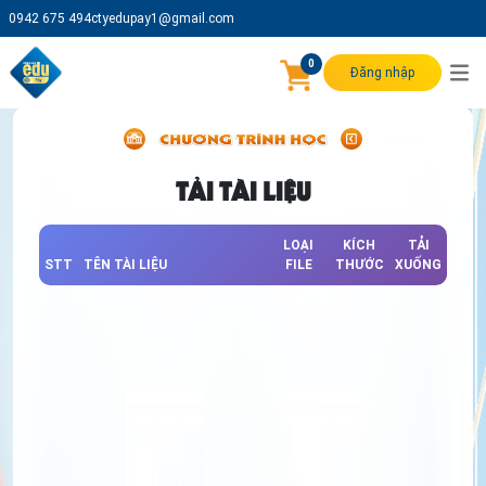
0942 675 494
ctyedupay1@gmail.com
0
Đăng nhập
TẢI TÀI LIỆU
LOẠI
KÍCH
TẢI
STT
TÊN TÀI LIỆU
FILE
THƯỚC
XUỐNG