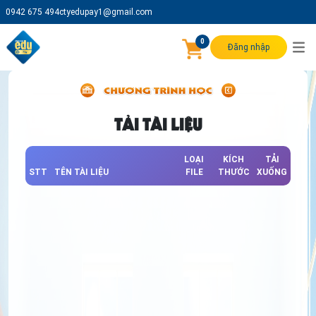
0942 675 494
ctyedupay1@gmail.com
0
Đăng nhập
TẢI TÀI LIỆU
LOẠI
KÍCH
TẢI
STT
TÊN TÀI LIỆU
FILE
THƯỚC
XUỐNG