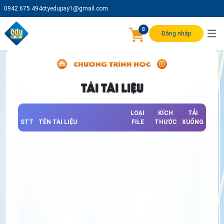
0942 675 494
ctyedupay1@gmail.com
0
Đăng nhập
TẢI TÀI LIỆU
LOẠI
KÍCH
TẢI
STT
TÊN TÀI LIỆU
FILE
THƯỚC
XUỐNG