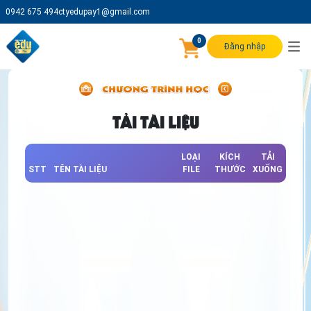
0942 675 494
ctyedupay1@gmail.com
0
Đăng nhập
TẢI TÀI LIỆU
LOẠI
KÍCH
TẢI
STT
TÊN TÀI LIỆU
FILE
THƯỚC
XUỐNG