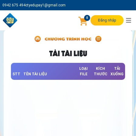
0942 675 494
ctyedupay1@gmail.com
0
Đăng nhập
TẢI TÀI LIỆU
LOẠI
KÍCH
TẢI
STT
TÊN TÀI LIỆU
FILE
THƯỚC
XUỐNG