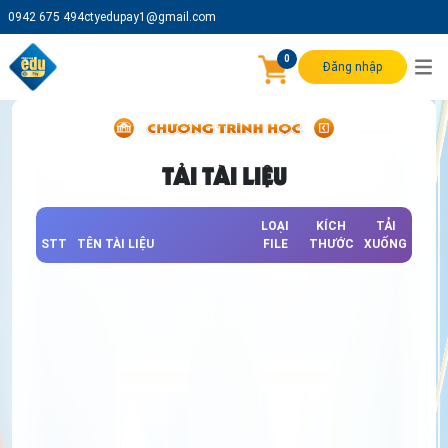
0942 675 494
ctyedupay1@gmail.com
0
Đăng nhập
TẢI TÀI LIỆU
LOẠI
KÍCH
TẢI
STT
TÊN TÀI LIỆU
FILE
THƯỚC
XUỐNG