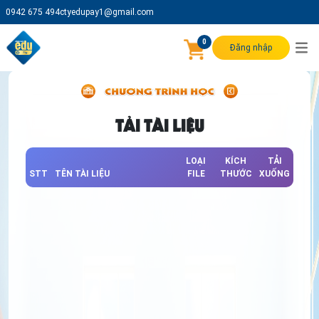
0942 675 494
ctyedupay1@gmail.com
0
Đăng nhập
TẢI TÀI LIỆU
LOẠI
KÍCH
TẢI
STT
TÊN TÀI LIỆU
FILE
THƯỚC
XUỐNG