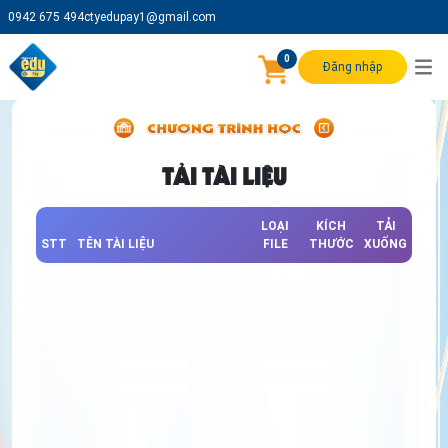
0942 675 494
ctyedupay1@gmail.com
0
Đăng nhập
TẢI TÀI LIỆU
LOẠI
KÍCH
TẢI
STT
TÊN TÀI LIỆU
FILE
THƯỚC
XUỐNG