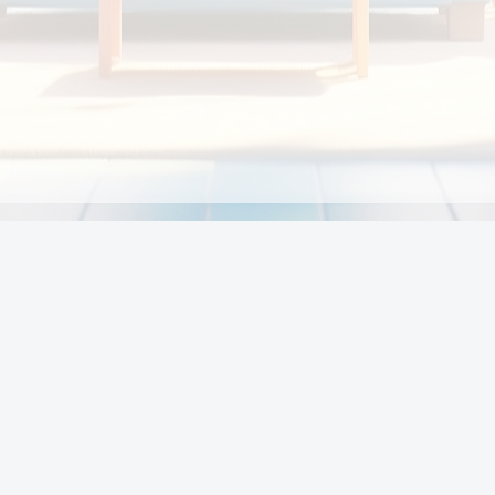
Chính sách
Li
Chính sách và điều khoản
Chính sách giao hàng
Chính sách thanh toán
p:
Chính sách đổi trả hàng
:00
Chính sách bảo vệ thông tin cá nhân của