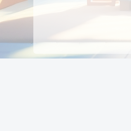
CÔNG TY CỔ PHẦN EDUPAY
GROUP
Người đại diện: NGUYỄN THỊ MAI PHƯƠNG
MST: 0319396934 - Cấp ngày: 04/02/2026 - Nơi cấ
Sở KH & ĐT TPHCM
Giờ làm việc: Thứ 2 – Thứ 6: 8:00 - 17:00 Thứ 7 : 8
- 12:00