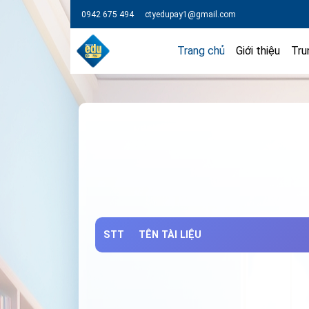
0942 675 494
ctyedupay1@gmail.com
Trang chủ
Giới thiệu
Tru
STT
TÊN TÀI LIỆU