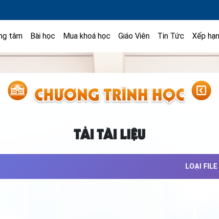
ng tâm
Bài học
Mua khoá học
Giáo Viên
Tin Tức
Xếp hạ
TẢI TÀI LIỆU
LOẠI FILE