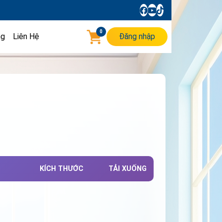
0
ng
Liên Hệ
Đăng nhập
KÍCH THƯỚC
TẢI XUỐNG