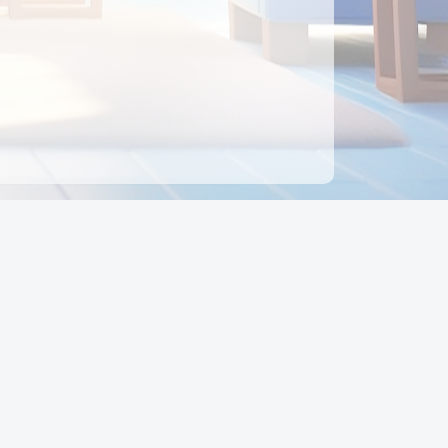
ên hệ
Địa chỉ:
Số 88, Đường Số 7, Phường Hạnh Thông,
TP Hồ Chí Minh, Việt Nam
Điện thoại:
0942 675 494
Email:
Ctyedupay1@gmail.com