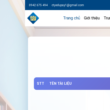
0942 675 494
ctyedupay1@gmail.com
Trang chủ
Giới thiệu
Tru
STT
TÊN TÀI LIỆU