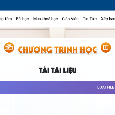
ng tâm
Bài học
Mua khoá học
Giáo Viên
Tin Tức
Xếp hạ
TẢI TÀI LIỆU
LOẠI FILE