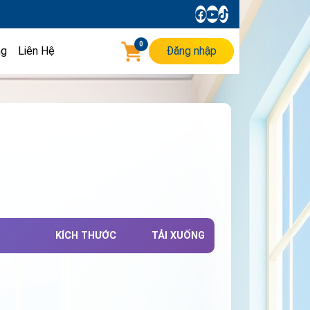
0
ng
Liên Hệ
Đăng nhập
KÍCH THƯỚC
TẢI XUỐNG