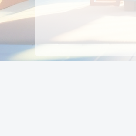
CÔNG TY CỔ PHẦN EDUPAY
GROUP
Người đại diện: NGUYỄN THỊ MAI PHƯƠNG
MST: 0319396934 - Cấp ngày: 04/02/2026 - Nơi cấ
Sở KH & ĐT TPHCM
Giờ làm việc: Thứ 2 – Thứ 6: 8:00 - 17:00 Thứ 7 : 8
- 12:00