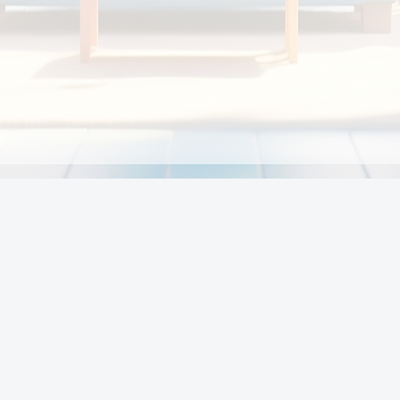
Chính sách
Li
Chính sách và điều khoản
Chính sách giao hàng
Chính sách thanh toán
p:
Chính sách đổi trả hàng
:00
Chính sách bảo vệ thông tin cá nhân của