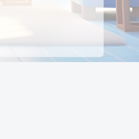
ên hệ
Địa chỉ:
Số 88, Đường Số 7, Phường Hạnh Thông,
TP Hồ Chí Minh, Việt Nam
Điện thoại:
0942 675 494
Email:
Ctyedupay1@gmail.com