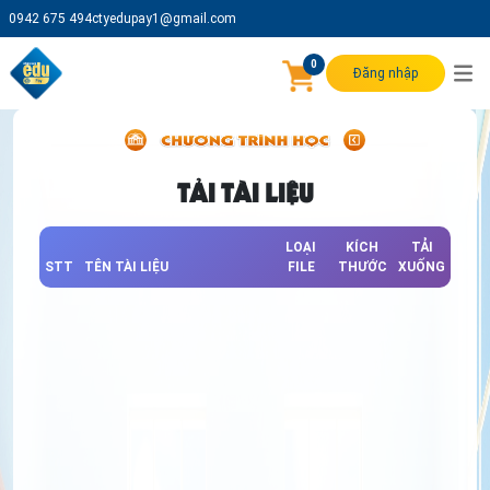
0942 675 494
ctyedupay1@gmail.com
0
Đăng nhập
TẢI TÀI LIỆU
LOẠI
KÍCH
TẢI
STT
TÊN TÀI LIỆU
FILE
THƯỚC
XUỐNG