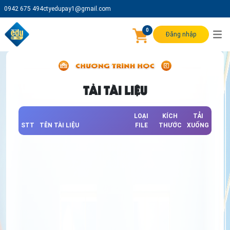
0942 675 494
ctyedupay1@gmail.com
0
Đăng nhập
TẢI TÀI LIỆU
LOẠI
KÍCH
TẢI
STT
TÊN TÀI LIỆU
FILE
THƯỚC
XUỐNG