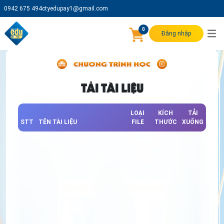
0942 675 494
ctyedupay1@gmail.com
0
Đăng nhập
TẢI TÀI LIỆU
LOẠI
KÍCH
TẢI
STT
TÊN TÀI LIỆU
FILE
THƯỚC
XUỐNG